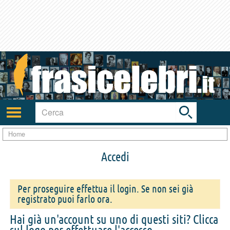
Toggle
search
bar
Attiva/disattiva
navigazione
Home
Accedi
Per proseguire effettua il login. Se non sei già
registrato puoi farlo ora.
Hai già un'account su uno di questi siti? Clicca