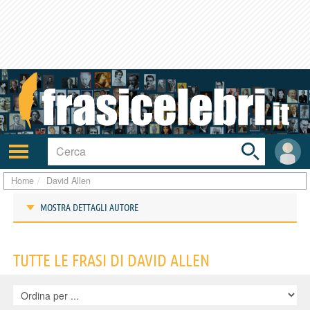
Toggle
search
bar
Attiva/disattiva
User
navigazione
area
Home
David Allen
MOSTRA DETTAGLI AUTORE
Frasi di David Allen
TUTTE LE FRASI DI DAVID ALLEN