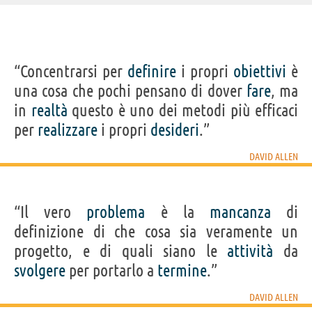
IDENTIKIT E DATI ANAGRAFICI
“Concentrarsi per
definire
i propri
obiettivi
è
Nome
David
una cosa che pochi pensano di dover
fare
, ma
Cognome
Allen
Nato
28 dicembre 1945 a Shreveport
in
realtà
questo è uno dei metodi più efficaci
Sesso
maschile
Nazionalità
statunitense
per
realizzare
i propri
desideri
.”
Professione
scrittore
Segno zodiacale
Capricorno
DAVID ALLEN
LIBRI DI DAVID ALLEN
“Il vero
problema
è la
mancanza
di
definizione di che cosa sia veramente un
progetto, e di quali siano le
attività
da
svolgere
per portarlo a
termine
.”
GTD® Il
Fatto e bene!:
metodo...
Come...
DAVID ALLEN