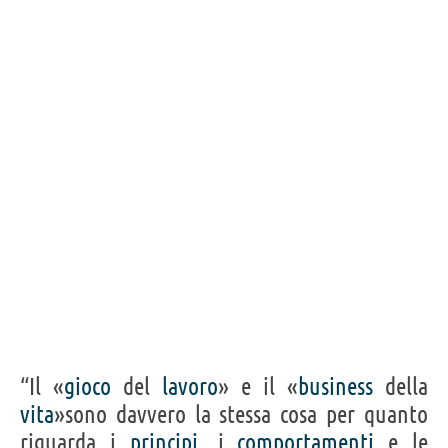
Acquista libri di David Allen su
Frasi, citazioni e aforismi di David Allen
15
IN ITALIANO
Personaggi affini per
PROFESSIONE
CONTENUTI
“Il «
gioco
del
lavoro
» e il «
business
della
vita
»sono davvero la stessa cosa per quanto
riguarda i
principi
, i
comportamenti
e le