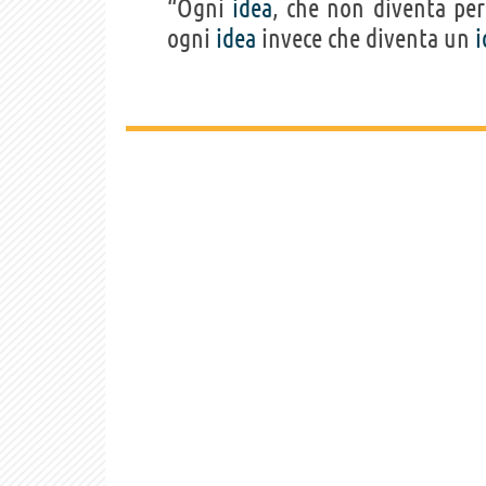
“Ogni
idea
, che non diventa pe
ogni
idea
invece che diventa un
i