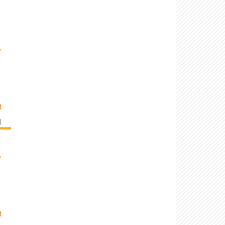
›
R
]
›
R