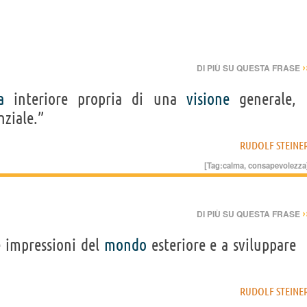
›
DI PIÙ SU QUESTA FRASE
a
interiore propria di una
visione
generale,
nziale.”
RUDOLF STEINE
[Tag:
calma
,
consapevolezza
›
DI PIÙ SU QUESTA FRASE
 impressioni del
mondo
esteriore e a sviluppare
RUDOLF STEINE