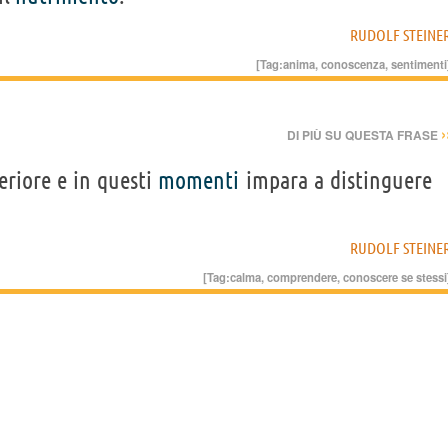
RUDOLF STEINE
[Tag:
anima
,
conoscenza
,
sentimenti
›
DI PIÙ SU QUESTA FRASE
eriore e in questi
momenti
impara a distinguere
RUDOLF STEINE
[Tag:
calma
,
comprendere
,
conoscere se stessi