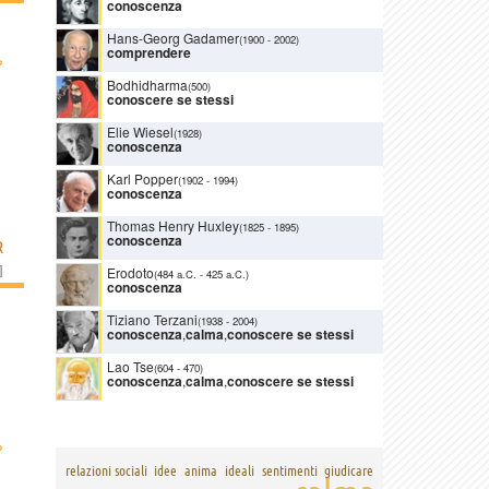
conoscenza
Hans-Georg Gadamer
(1900
-
2002)
comprendere
›
Bodhidharma
(500)
conoscere se stessi
Elie Wiesel
(1928)
conoscenza
Karl Popper
(1902
-
1994)
conoscenza
Thomas Henry Huxley
(1825
-
1895)
conoscenza
R
]
Erodoto
(484 a.C.
-
425 a.C.)
conoscenza
Tiziano Terzani
(1938
-
2004)
conoscenza
,
calma
,
conoscere se stessi
Lao Tse
(604
-
470)
conoscenza
,
calma
,
conoscere se stessi
›
relazioni sociali
idee
anima
ideali
sentimenti
giudicare