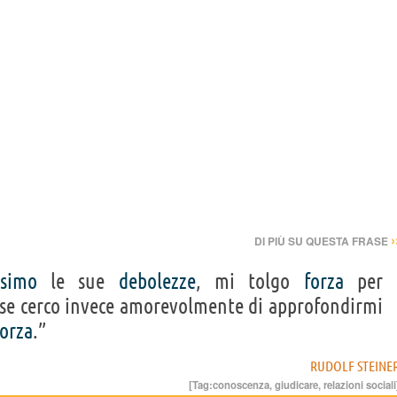
›
DI PIÙ SU QUESTA FRASE
asimo
le sue
debolezze
, mi tolgo
forza
per
 se cerco invece amorevolmente di approfondirmi
forza
.”
RUDOLF STEINE
[Tag:
conoscenza
,
giudicare
,
relazioni sociali