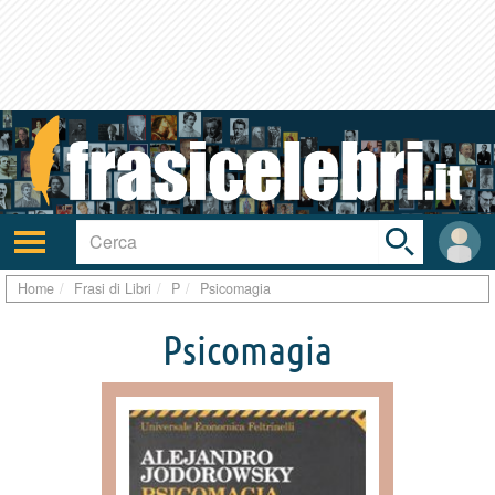
Toggle
search
bar
Attiva/disattiva
User
navigazione
area
Home
Frasi di Libri
P
Psicomagia
Psicomagia