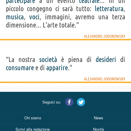
partecipare
a un evento
teatrale
... In un
piccolo congegno ci sarà tutto:
letteratura
,
musica
,
voci
, immagini, avremo una terza
dimensione... L’arte totale.”
ALEJANDRO JODOROWSKY
“La nostra
società
è piena di
desideri
di
consumare
e di
apparire
.”
ALEJANDRO JODOROWSKY
Seguici su
Chi siamo
News
Scrivi alla redazione
Novità