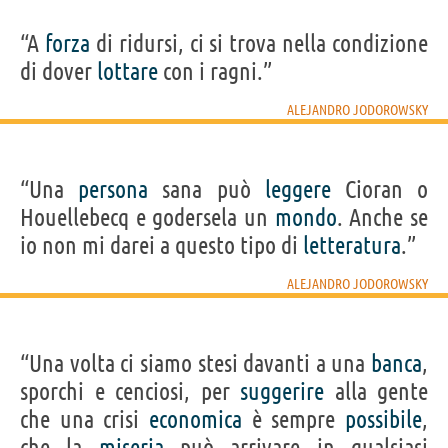
“A
forza
di ridursi, ci si trova nella condizione
di dover
lottare
con i ragni.”
ALEJANDRO JODOROWSKY
“Una
persona
sana può
leggere
Cioran o
Houellebecq e godersela un
mondo
. Anche se
io non mi darei a questo tipo di
letteratura
.”
ALEJANDRO JODOROWSKY
“Una volta ci siamo stesi davanti a una
banca
,
sporchi e cenciosi, per
suggerire
alla gente
che una crisi
economica
è sempre
possibile
,
che la
miseria
può arrivare in qualsiasi