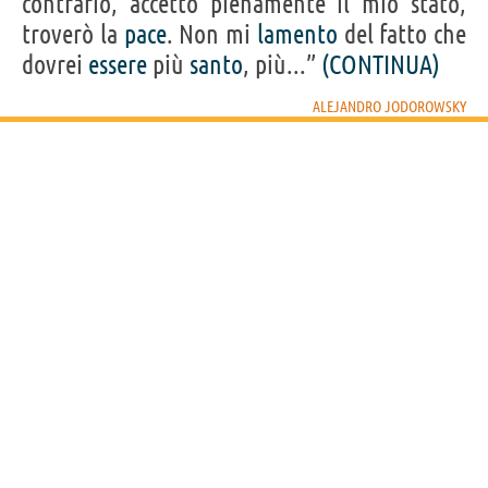
contrario, accetto pienamente il mio stato,
troverò la
pace
. Non mi
lamento
del fatto che
dovrei
essere
più
santo
, più...”
(CONTINUA)
ALEJANDRO JODOROWSKY