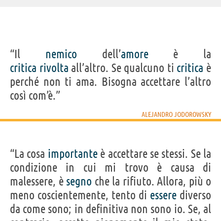
“Il
nemico
dell’
amore
è la
critica
rivolta
all’altro. Se qualcuno ti
critica
è
perché non ti ama. Bisogna accettare l’altro
così com’è.”
ALEJANDRO JODOROWSKY
“La cosa
importante
è accettare se stessi. Se la
condizione in cui mi trovo è causa di
malessere, è
segno
che la rifiuto. Allora, più o
meno coscientemente, tento di
essere
diverso
da come sono; in definitiva non sono io. Se, al