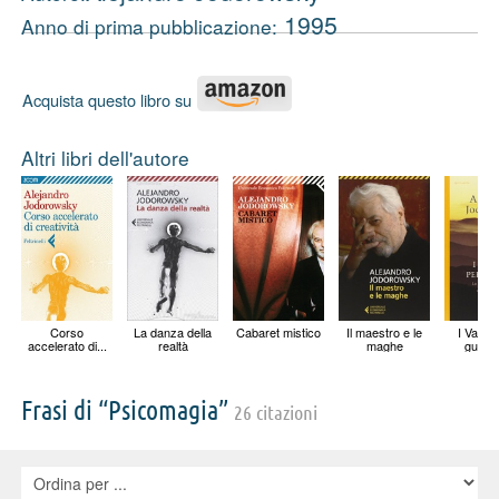
1995
Anno di prima pubblicazione:
Acquista questo libro su
Altri libri dell'autore
Corso
La danza della
Cabaret mistico
Il maestro e le
I Vangel
accelerato di...
realtà
maghe
guarire
Frasi di “Psicomagia”
26 citazioni