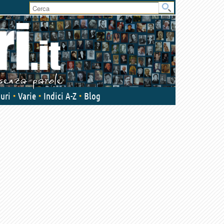
User
area
uri
Varie
Indici A-Z
Blog