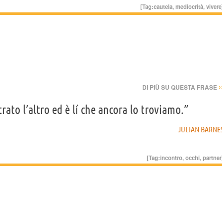
[Tag:
cautela
,
mediocrità
,
vivere
›
DI PIÙ SU QUESTA FRASE
ato l’altro ed è lí che ancora lo troviamo.”
JULIAN BARNE
[Tag:
incontro
,
occhi
,
partner