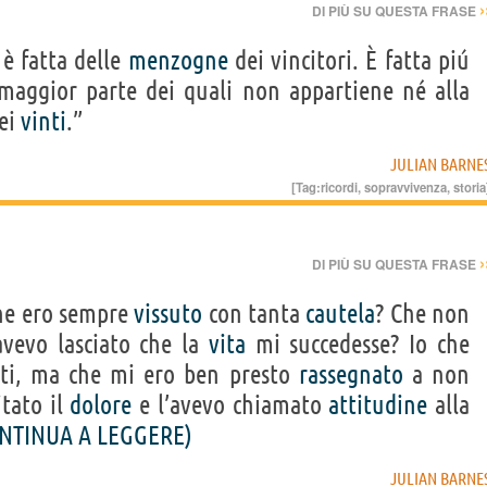
›
DI PIÙ SU QUESTA FRASE
è fatta delle
menzogne
dei vincitori. È fatta piú
 maggior parte dei quali non appartiene né alla
dei
vinti
.”
JULIAN BARNE
[Tag:
ricordi
,
sopravvivenza
,
storia
›
DI PIÙ SU QUESTA FRASE
che ero sempre
vissuto
con tanta
cautela
? Che non
vevo lasciato che la
vita
mi succedesse? Io che
ti, ma che mi ero ben presto
rassegnato
a non
itato il
dolore
e l’avevo chiamato
attitudine
alla
NTINUA A LEGGERE)
JULIAN BARNE