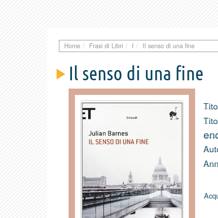
Home
Frasi di Libri
I
Il senso di una fine
Il senso di una fine
Tito
Tito
en
Aut
Ann
Acqu