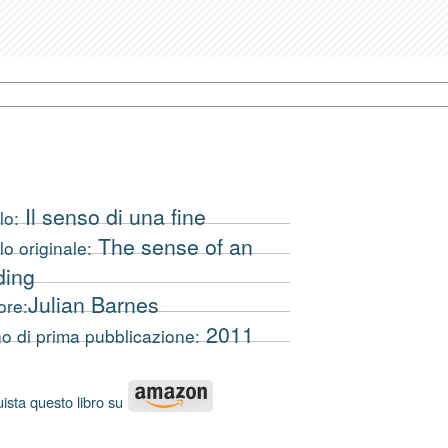
Il senso di una fine
lo:
The sense of an
lo originale:
ding
Julian Barnes
ore:
2011
o di prima pubblicazione:
ista questo libro su