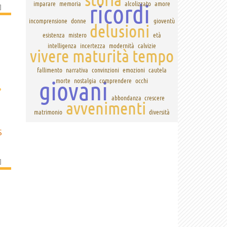
ricordi
imparare
memoria
alcolizzato
amore
]
incomprensione
donne
gioventù
delusioni
esistenza
mistero
età
intelligenza
incertezza
modernità
calvizie
vivere
maturità
tempo
fallimento
narrativa
convinzioni
emozioni
cautela
giovani
morte
nostalgia
comprendere
occhi
›
abbondanza
crescere
avvenimenti
matrimonio
diversità
S
]