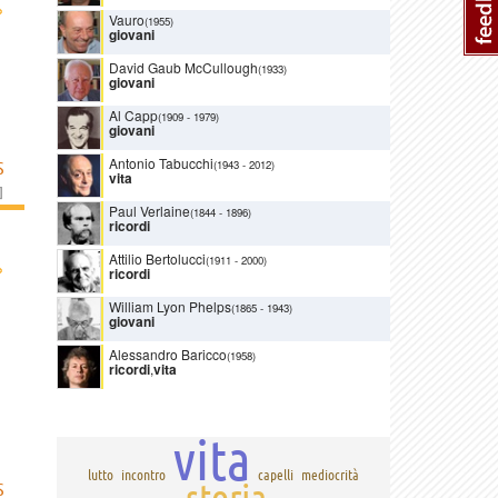
›
Vauro
(1955)
giovani
David Gaub McCullough
(1933)
giovani
Al Capp
(1909
-
1979)
giovani
Antonio Tabucchi
(1943
-
2012)
S
vita
]
Paul Verlaine
(1844
-
1896)
ricordi
Attilio Bertolucci
(1911
-
2000)
›
ricordi
William Lyon Phelps
(1865
-
1943)
giovani
Alessandro Baricco
(1958)
ricordi
,
vita
vita
lutto
incontro
capelli
mediocrità
storia
S