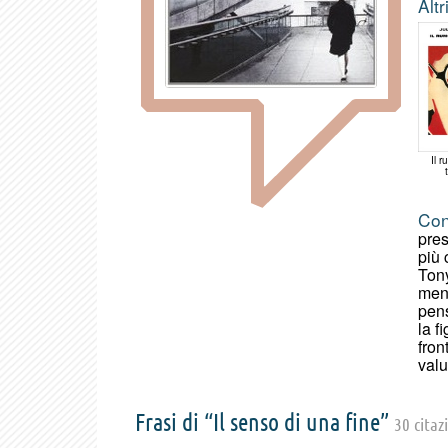
Altr
Il 
Con
pres
più 
Tony
ment
pens
la f
fron
valu
Frasi di “Il senso di una fine”
30 citaz