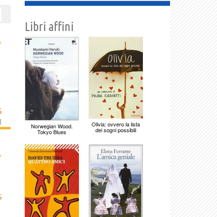
Libri affini
›
S
]
Olivia: ovvero la lista
Norwegian Wood.
dei sogni possibili
Tokyo Blues
›
S