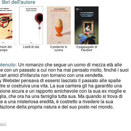
i libri dell'autore
rumore del
Livelli di vita
Il pedante in
Il pappagallo di
tempo
cucina
Flaubert
tenuto:
Un romanzo che segue un uomo di mezza età alle
e con un passato a cui non ha mai pensato molto, finché i suoi
cari amici d'infanzia non tornano con una vendetta.
 Webster pensava di essersi lasciato il passato alle spalle
re si costruiva una vita. La sua carriera gli ha garantito una
ione sicura e un rapporto amichevole con la sua ex moglie e
iglia, che ora ha una famiglia tutta sua. Ma quando si trova di
te a una misteriosa eredità, è costretto a rivedere la sua
tazione della propria natura e del suo posto nel mondo.
ioni