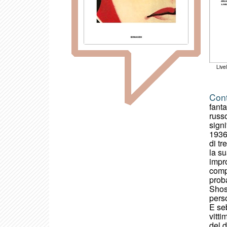
Livel
Con
fant
russ
signi
1936
di t
la su
impr
compo
proba
Shost
perso
E se
vitti
del d