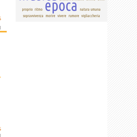
epoca
proprio
ritmo
natura umana
sopravvivenza
morire
vivere
rumore
vigliaccheria
S
]
›
S
]