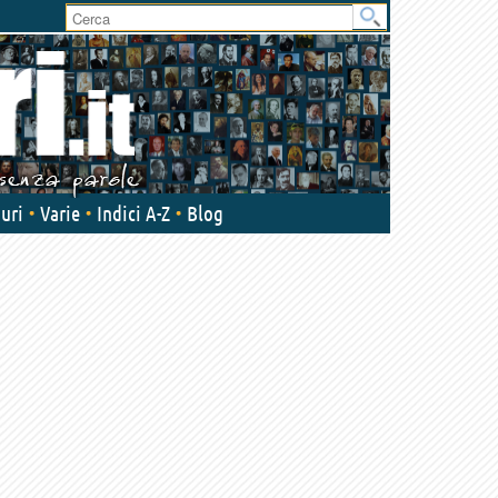
User
area
uri
Varie
Indici A-Z
Blog