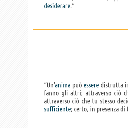
desiderare
.”
“Un’
anima
può
essere
distrutta i
fanno gli altri; attraverso ciò c
attraverso ciò che tu stesso dec
sufficiente
; certo, in presenza di t