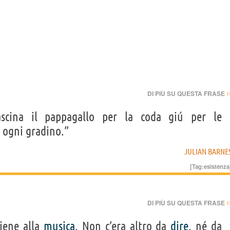
›
DI PIÙ SU QUESTA FRASE
scina il pappagallo per la coda giú per le
a ogni gradino.”
JULIAN BARNE
[Tag:
esistenza
›
DI PIÙ SU QUESTA FRASE
tiene alla
musica
. Non c’era altro da
dire
, né da