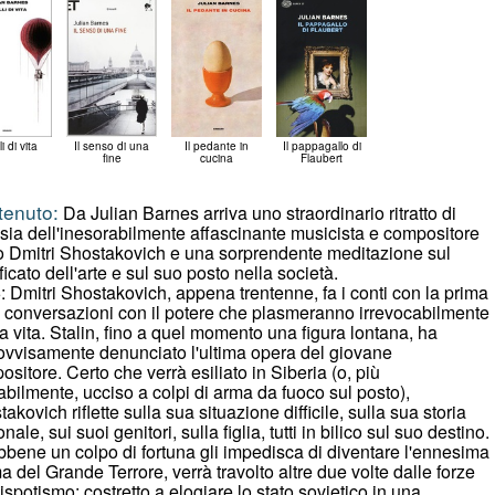
li di vita
Il senso di una
Il pedante in
Il pappagallo di
fine
cucina
Flaubert
tenuto:
Da Julian Barnes arriva uno straordinario ritratto di
asia dell'inesorabilmente affascinante musicista e compositore
o Dmitri Shostakovich e una sorprendente meditazione sul
ficato dell'arte e sul suo posto nella società.
: Dmitri Shostakovich, appena trentenne, fa i conti con la prima
re conversazioni con il potere che plasmeranno irrevocabilmente
a vita. Stalin, fino a quel momento una figura lontana, ha
ovvisamente denunciato l'ultima opera del giovane
sitore. Certo che verrà esiliato in Siberia (o, più
bilmente, ucciso a colpi di arma da fuoco sul posto),
akovich riflette sulla sua situazione difficile, sulla sua storia
nale, sui suoi genitori, sulla figlia, tutti in bilico sul suo destino.
bbene un colpo di fortuna gli impedisca di diventare l'ennesima
ma del Grande Terrore, verrà travolto altre due volte dalle forze
ispotismo: costretto a elogiare lo stato sovietico in una