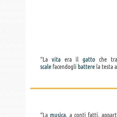
“La
vita
era il
gatto
che tra
scale
facendogli
battere
la testa 
“La
musica
, a conti fatti, appar