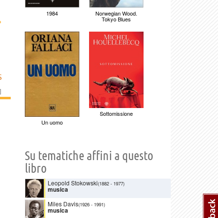
1984
Norwegian Wood.
Tokyo Blues
›
S
]
Sottomissione
Un uomo
Su tematiche affini a questo
libro
Leopold Stokowski
(1882
-
1977)
musica
Miles Davis
(1926
-
1991)
musica