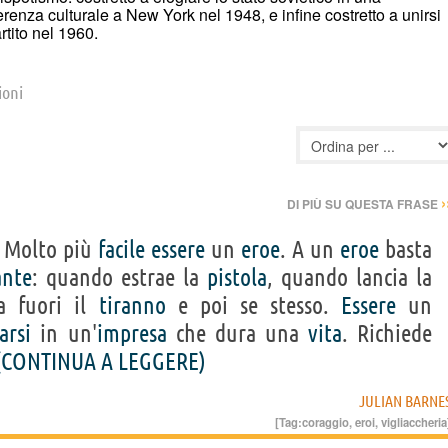
renza culturale a New York nel 1948, e infine costretto a unirsi
rtito nel 1960.
ioni
›
DI PIÙ SU QUESTA FRASE
. Molto più
facile
essere
un
eroe
. A un
eroe
basta
ante
: quando estrae la
pistola
, quando lancia la
fa fuori il
tiranno
e poi se stesso.
Essere
un
arsi
in un'
impresa
che dura una
vita
. Richiede
(CONTINUA A LEGGERE)
JULIAN BARNE
[Tag:
coraggio
,
eroi
,
vigliaccheria