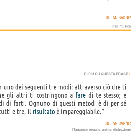
JULIAN BARNE
[Tag:
musica
›
DI PIÙ SU QUESTA FRASE
n uno dei seguenti tre modi: attraverso ciò che ti
he gli altri ti costringono a
fare
di te stesso; e
idi di farti. Ognuno di questi metodi è di per sé
utti e tre, il
risultato
è impareggiabile.”
JULIAN BARNE
[Tag:
amor proprio
,
anima
,
distruzione