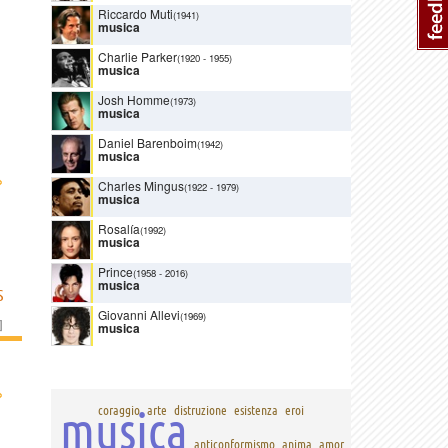
Riccardo Muti
(1941)
musica
Charlie Parker
(1920
-
1955)
musica
Josh Homme
(1973)
musica
Daniel Barenboim
(1942)
musica
›
Charles Mingus
(1922
-
1979)
musica
Rosalía
(1992)
musica
Prince
(1958
-
2016)
musica
S
Giovanni Allevi
(1969)
]
musica
›
musica
coraggio
arte
distruzione
esistenza
eroi
anticonformismo
anima
amor