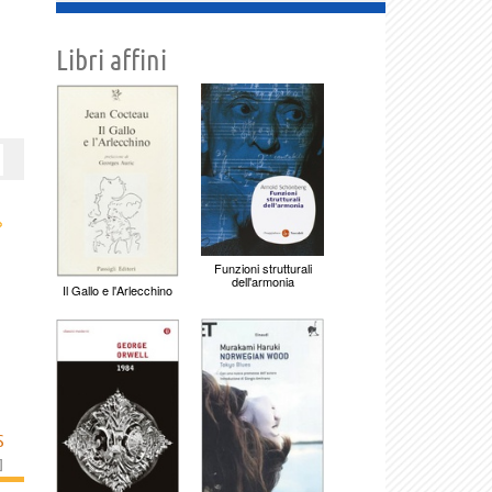
Libri affini
›
Funzioni strutturali
dell'armonia
Il Gallo e l'Arlecchino
S
]