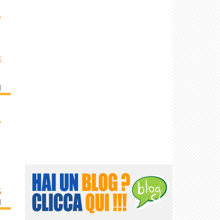
›
E
]
›
G
]