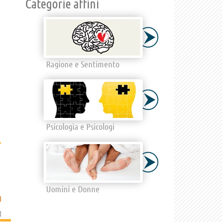
Categorie affini
Ragione e Sentimento
Psicologia e Psicologi
›
Uomini e Donne
I
]