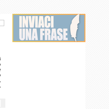
i
o
è
o
,
,