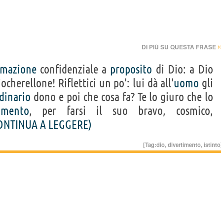
›
DI PIÙ SU QUESTA FRASE
rmazione
confidenziale a
proposito
di Dio: a Dio
cherellone! Riflettici un po': lui dà all'
uomo
gli
dinario
dono e poi che cosa fa? Te lo giuro che lo
timento
, per farsi il suo bravo, cosmico,
ONTINUA A LEGGERE)
[Tag:
dio
,
divertimento
,
istinto