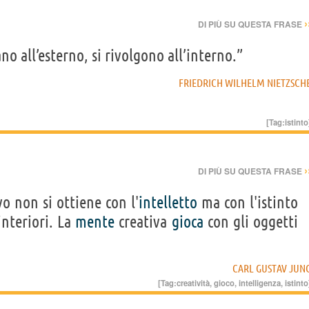
›
DI PIÙ SU QUESTA FRASE
cano all’esterno, si rivolgono all’interno.”
FRIEDRICH WILHELM NIETZSCH
[Tag:
istinto
›
DI PIÙ SU QUESTA FRASE
o non si ottiene con l'
intelletto
ma con l'istinto
nteriori. La
mente
creativa
gioca
con gli oggetti
CARL GUSTAV JUN
[Tag:
creatività
,
gioco
,
intelligenza
,
istinto