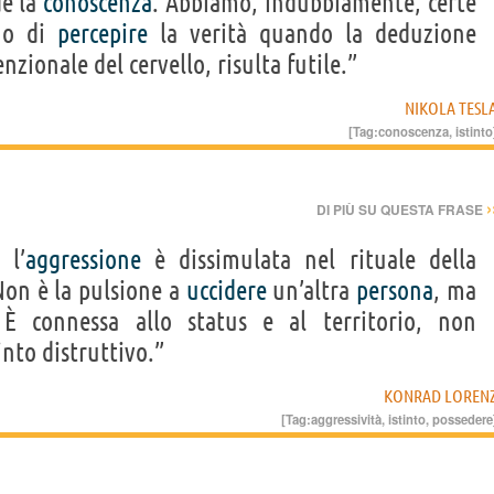
de la
conoscenza
. Abbiamo, indubbiamente, certe
ono di
percepire
la verità quando la deduzione
nzionale del cervello, risulta futile.”
NIKOLA TESL
[Tag:
conoscenza
,
istinto
›
DI PIÙ SU QUESTA FRASE
 l’
aggressione
è dissimulata nel rituale della
 Non è la pulsione a
uccidere
un’altra
persona
, ma
 È connessa allo status e al territorio, non
tinto distruttivo.”
KONRAD LOREN
[Tag:
aggressività
,
istinto
,
possedere