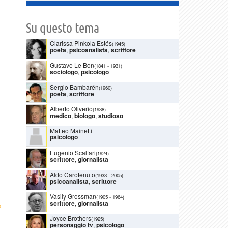
Su questo tema
Clarissa Pinkola Estés
(1945)
poeta
,
psicoanalista
,
scrittore
Gustave Le Bon
(1841
-
1931)
sociologo
,
psicologo
Sergio Bambarén
(1960)
poeta
,
scrittore
Alberto Oliverio
(1938)
medico
,
biologo
,
studioso
Matteo Mainetti
psicologo
Eugenio Scalfari
(1924)
scrittore
,
giornalista
Aldo Carotenuto
(1933
-
2005)
psicoanalista
,
scrittore
Vasily Grossman
(1905
-
1964)
scrittore
,
giornalista
›
Joyce Brothers
(1925)
personaggio tv
,
psicologo