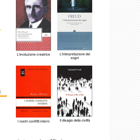
›
L'interpretazione dei
L'evoluzione creatrice
sogni
]
Il disagio della civiltà
I nostri conflitti interni