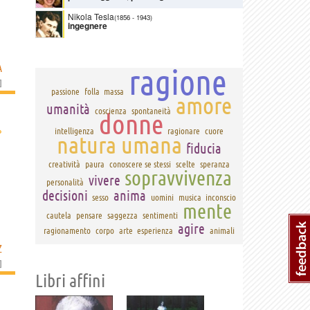
Nikola Tesla
(1856
-
1943)
ingegnere
A
ragione
]
passione
folla
massa
amore
umanità
coscienza
spontaneità
donne
›
intelligenza
ragionare
cuore
natura umana
fiducia
creatività
paura
conoscere se stessi
scelte
speranza
sopravvivenza
vivere
personalità
decisioni
anima
sesso
uomini
musica
inconscio
mente
cautela
pensare
saggezza
sentimenti
agire
ragionamento
corpo
arte
esperienza
animali
Z
]
Libri affini