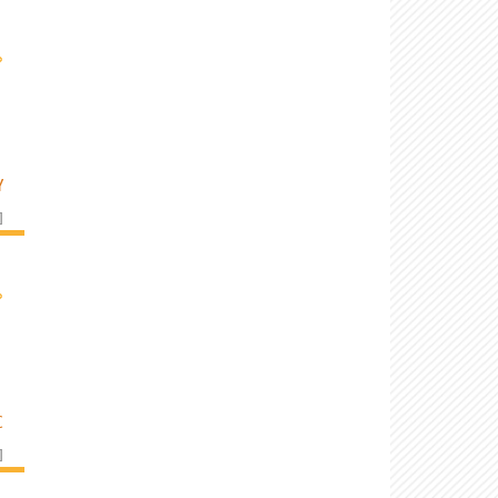
›
Y
]
›
C
]