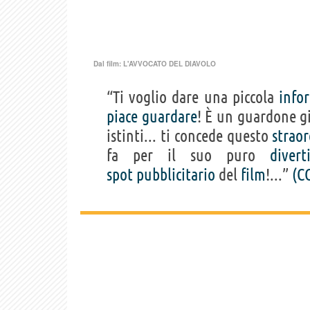
Dal film:
L'AVVOCATO DEL DIAVOLO
“Ti voglio dare una piccola
info
piace
guardare
! È un guardone gio
istinti... ti concede questo
straor
fa per il suo puro
diver
spot
pubblicitario
del
film
!...”
(C