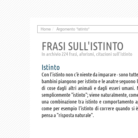
Home
Argomento "istinto"
FRASI SULL'ISTINTO
In archivio 224 frasi, aforismi, citazioni sull'istinto
Istinto
Con l'istinto non c'è niente da imparare - sono tutt
bambini piangono per istinto e le anatre seguono l
di cose dagli altri animali e dagli esseri uman
semplicemente "istinto"; viene naturalmente, come
una combinazione tra istinto e comportamento ap
come per esempio l'istinto di correre quando si è
pensa a "risposta naturale".