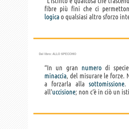
“L'istinto è qualcosa che trascen
fibre più fini che ci permett
logica
o qualsiasi altro sforzo inte
Dal libro:
ALLO SPECCHIO
“In un gran
numero
di specie
minaccia
, del misurare le forze.
a forzarla alla
sottomissione
.
all’
uccisione
; non c’è in ciò un is