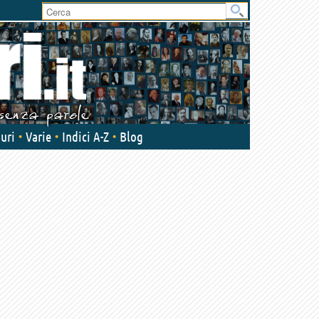
User
area
uri
Varie
Indici A-Z
Blog