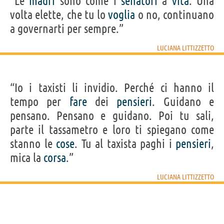
“Le
madri
sono come i
senatori
a
vita
. Una
volta elette, che tu lo
voglia
o no, continuano
a governarti per sempre.”
LUCIANA LITTIZZETTO
“Io i taxisti li invidio. Perché ci hanno il
tempo per
fare
dei
pensieri
. Guidano e
pensano. Pensano e guidano. Poi tu sali,
parte il tassametro e loro ti spiegano come
stanno le
cose
. Tu al taxista paghi i
pensieri
,
mica la
corsa
.”
LUCIANA LITTIZZETTO