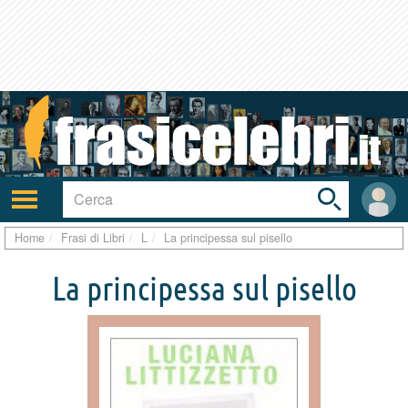
Toggle
search
bar
Attiva/disattiva
User
navigazione
area
Home
Frasi di Libri
L
La principessa sul pisello
La principessa sul pisello