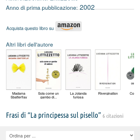
2002
Anno di prima pubblicazione:
Acquista questo libro su
Altri libri dell'autore
Madama
Sola come un
La Jolanda
Rivergination
Col ca
Sbatterflay
gambo di...
furiosa
Frasi di “La principessa sul pisello”
6 citazioni