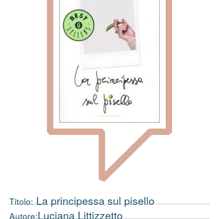
La principessa sul pisello
Titolo:
Luciana Littizzetto
Autore: