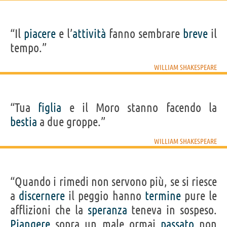
“Il
piacere
e l’
attività
fanno sembrare
breve
il
tempo.”
WILLIAM SHAKESPEARE
“Tua
figlia
e il Moro stanno facendo la
bestia
a due groppe.”
WILLIAM SHAKESPEARE
“Quando i rimedi non servono più, se si riesce
a
discernere
il peggio hanno
termine
pure le
afflizioni che la
speranza
teneva in sospeso.
Piangere
sopra un male ormai
passato
non