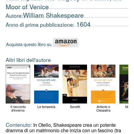
Moor of Venice
William Shakespeare
Autore:
1604
Anno di prima pubblicazione:
Acquista questo libro su
Altri libri dell'autore
Il racconto
La tempesta
Sonetti
Antonio e
Macb
d'inverno
Cleopatra
Contenuto:
In Otello, Shakespeare crea un potente
dramma di un matrimonio che inizia con un fascino (tra