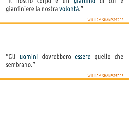
“Il nostro corpo è un
giardino
di cui è
giardiniere la nostra
volontà
.”
WILLIAM SHAKESPEARE
“Gli
uomini
dovrebbero
essere
quello che
sembrano.”
WILLIAM SHAKESPEARE