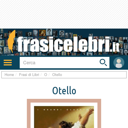
Toggle
search
bar
Attiva/disattiva
User
navigazione
area
Home
Frasi di Libri
O
Otello
Otello