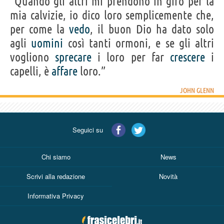
“Quando gli altri mi prendono in giro per la
mia calvizie, io dico loro semplicemente che,
Personaggi affini per
PROFESSIONE
CONTENUTI
per come la
vedo
, il buon Dio ha dato solo
agli
uomini
così tanti ormoni, e se gli altri
vogliono
sprecare
i loro per far
crescere
i
capelli, è
affare
loro.”
JOHN GLENN
Seguici su
Chi siamo
News
Scrivi alla redazione
Novità
Informativa Privacy