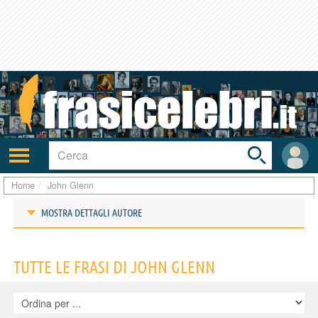
Toggle
search
bar
Attiva/disattiva
User
navigazione
area
Home
John Glenn
MOSTRA DETTAGLI AUTORE
Frasi di John Glenn
TUTTE LE FRASI DI JOHN GLENN