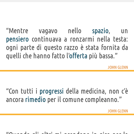
IDENTIKIT E DATI ANAGRAFICI
“Mentre vagavo nello
spazio
, un
Nome
John
pensiero
continuava a ronzarmi nella testa:
Cognome
Glenn
Nato
18 luglio 1921 a Cambridge
ogni parte di questo razzo è stata fornita da
Sesso
maschile
Nazionalità
statunitense
quelli che hanno fatto l'
offerta
più bassa.”
Professione
astronauta
,
politico
Segno zodiacale
Cancro
JOHN GLENN
Frasi, citazioni e aforismi di John Glenn
3
IN ITALIANO
“Con tutti i
progressi
della medicina, non c'è
ancora
rimedio
per il comune compleanno.”
“Con tutti i progressi della medicina, non c'è
JOHN GLENN
ancora rimedio per il comune compleanno.”
JOHN GLENN
Condividi
Tweet