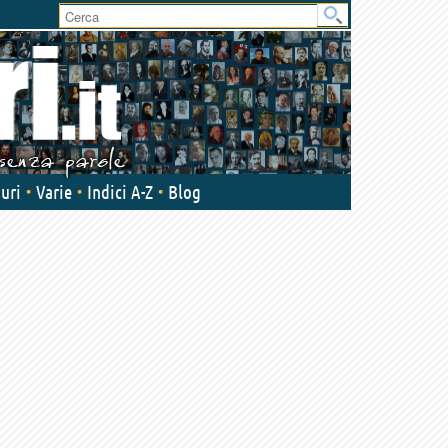
User
area
uri
Varie
Indici A-Z
Blog