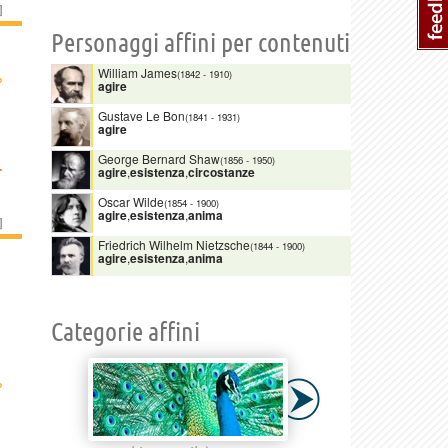
]
Personaggi affini per contenuti
William James
›
(1842
-
1910)
agire
Gustave Le Bon
(1841
-
1931)
agire
George Bernard Shaw
(1856
-
1950)
.
agire
,
esistenza
,
circostanze
Oscar Wilde
(1854
-
1900)
agire
,
esistenza
,
anima
]
Friedrich Wilhelm Nietzsche
(1844
-
1900)
agire
,
esistenza
,
anima
Categorie affini
›