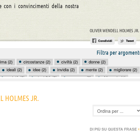
le con i convincimenti della nostra
OLIVER WENDELL HOLMES JR.
Condividi
Tweet
Filtra per argoment
ima (2)
circostanze (2)
civiltà (2)
donne (2)
ideali (2)
idee (2)
invidia (2)
mente (2)
migliorare (2)
società (2)
stupidità (2)
successo (2)
abbraccio (1)
ugie (1)
calma (1)
cambiamento (1)
camminare (1)
LL HOLMES JR.
›
DI PIÙ SU QUESTA FRASE