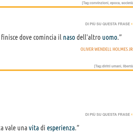
[Tag:
convinzioni
,
epoca
,
società
›
DI PIÙ SU QUESTA FRASE
 finisce dove comincia il
naso
dell'altro
uomo
.”
OLIVER WENDELL HOLMES JR
[Tag:
diritti umani
,
libertà
›
DI PIÙ SU QUESTA FRASE
ta vale una
vita
di
esperienza
.”