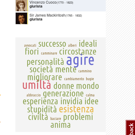
Vincenzo Cuoco
(1770
-
1823)
giurista
Sir James Mackintosh
(1765
-
1832)
giurista
successo
ideali
avvocati
alberi
fiori
circostanze
agire
camminare
personalità
società
mente
cammino
migliorare
cambiamento
bugie
umiltà
donne
mondo
generazione
›
abbraccio
calma
esperienza
invidia
idee
esistenza
stupidità
civiltà
problemi
baciare
.
anima