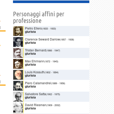
Personaggi affini per
professione
.
]
Pietro Ellero
(1833
-
1933)
giurista
Clarence Seward Darrow
(1857
-
1938)
giurista
›
Tristan Bernard
(1866
-
1947)
giurista
Max Ehrmann
(1872
-
1945)
giurista
Louis Kossuth
(1802
-
1894)
.
giurista
]
Piero Calamandrei
(1889
-
1956)
giurista
Salvatore Satta
(1902
-
1975)
giurista
David Riesman
(1909
-
2002)
giurista