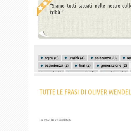
“Siamo tutti tatuati nelle nostre cul
tribù.”
agire (6)
umiltà (4)
esistenza (3)
an
esperienza (2)
fiori (2)
generazione (2)
mondo (2)
personalità (2)
problemi (2)
alberi (1)
avvocati (1)
baciare (1)
b
cammino (1)
TUTTE LE FRASI DI OLIVER WENDE
La trovi in
VECCHIAIA