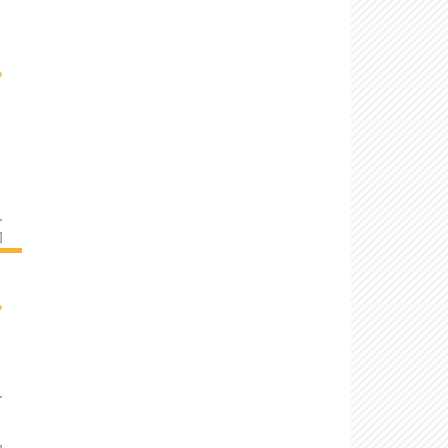
›
.
]
›
.