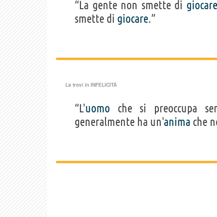
“La gente non smette di
giocar
smette di
giocare
.”
La trovi in
INFELICITÀ
“L'
uomo
che si preoccupa s
generalmente ha un'
anima
che n