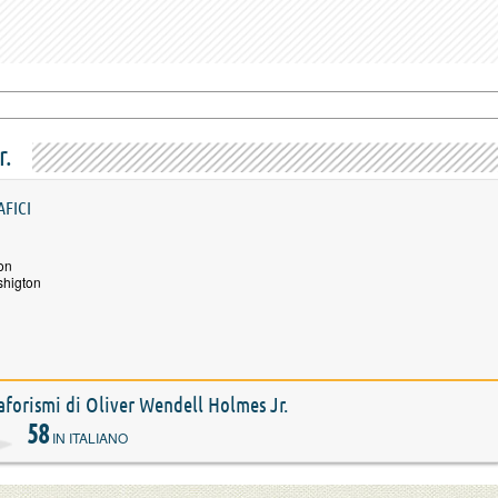
r.
AFICI
on
shigton
e aforismi di Oliver Wendell Holmes Jr.
58
IN ITALIANO