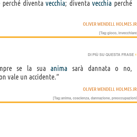
e
perché diventa
vecchia
; diventa
vecchia
perché
OLIVER WENDELL HOLMES JR
[Tag:
gioco
,
invecchiare
›
DI PIÙ SU QUESTA FRASE
empre se la sua
anima
sarà dannata o no,
on vale un accidente.”
OLIVER WENDELL HOLMES JR
[Tag:
anima
,
coscienza
,
dannazione
,
preoccupazioni