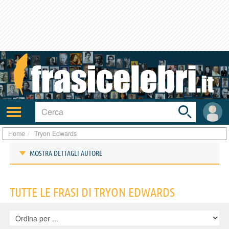
Toggle
search
bar
Attiva/disattiva
User
navigazione
area
Home
Tryon Edwards
MOSTRA DETTAGLI AUTORE
Frasi di Tryon Edwards
TUTTE LE FRASI DI TRYON EDWARDS