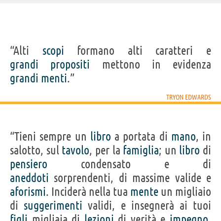
IDENTIKIT E DATI ANAGRAFICI
“Alti
scopi
formano alti caratteri e
Nome
Tryon
grandi
propositi
mettono in evidenza
Cognome
Edwards
Nato
1809
grandi
menti
.”
Morto
1894
Sesso
maschile
Nazionalità
statunitense
TRYON EDWARDS
Professione
teologo
Frasi, citazioni e aforismi di Tryon Edwards
“Tieni sempre un
libro
a portata di
mano
, in
15
IN ITALIANO
salotto, sul
tavolo
, per la
famiglia
; un
libro
di
pensiero
condensato e di
Personaggi affini per
PROFESSIONE
CONTENUTI
aneddoti
sorprendenti, di massime valide e
aforismi
. Inciderà nella tua
mente
un migliaio
di
suggerimenti
validi, e insegnerà ai tuoi
figli
migliaia di
lezioni
di verità e
impegno
.