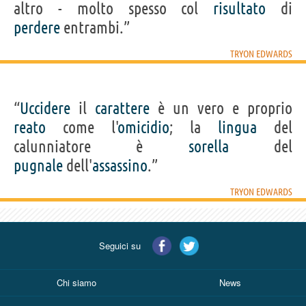
altro - molto spesso col
risultato
di
perdere
entrambi.”
TRYON EDWARDS
“
Uccidere
il
carattere
è un vero e proprio
reato
come l'
omicidio
; la
lingua
del
calunniatore è
sorella
del
pugnale
dell'
assassino
.”
TRYON EDWARDS
Seguici su
Chi siamo
News