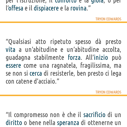
per l’istruzione, il
conforto
e la
gioia
, o per
l’
offesa
e il
dispiacere
e la
rovina
.”
TRYON EDWARDS
“Qualsiasi atto ripetuto spesso dà presto
vita
a un’abitudine e un’abitudine accolta,
guadagna stabilmente
forza
. All’
inizio
può
essere
come una ragnatela, fragilissima, ma
se non si
cerca
di resisterle, ben presto ci lega
con catene d’acciaio.”
TRYON EDWARDS
“Il compromesso non è che il
sacrificio
di un
diritto
o bene nella
speranza
di ottenerne un