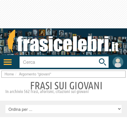
Toggle
search
bar
Attiva/disattiva
User
navigazione
area
Home
Argomento "giovani"
FRASI SUI GIOVANI
In archivio 562 frasi, aforismi, citazioni sui giovani