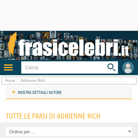
Toggle
search
bar
Attiva/disattiva
User
navigazione
area
Home
Adrienne Rich
MOSTRA DETTAGLI AUTORE
Frasi di Adrienne Rich
TUTTE LE FRASI DI ADRIENNE RICH