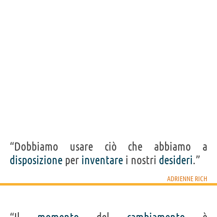
silenzio.”
ADRIENNE RICH
Condividi
Tweet
Personaggi affini per
PROFESSIONE
CONTENUTI
“Dobbiamo usare ciò che abbiamo a
disposizione
per
inventare
i nostri
desideri
.”
ADRIENNE RICH