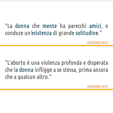
IDENTIKIT E DATI ANAGRAFICI
“La
donna
che
mente
ha parecchi
amici
, e
Nome
Adrienne Cecile
conduce un'
esistenza
di grande
solitudine
.”
Cognome
Rich
Pseudonimo
Adrienne Rich
Nato
16 maggio 1929 a Baltimora
ADRIENNE RICH
Morto
27 marzo 2012
Sesso
femminile
Nazionalità
statunitense
Professione
poeta
,
scrittore
,
attivista
(
femminista
)
Segno zodiacale
Toro
“L'aborto è una violenza profonda e disperata
che la
donna
infligge a se stessa, prima ancora
Acquista libri di Adrienne Rich su
che a qualcun altro.”
Frasi, citazioni e aforismi di Adrienne Rich
ADRIENNE RICH
10
IN ITALIANO
“Le menzogne sono fatte di parole e anche di