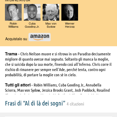
INTERPRETATO DA
Robin
Cuba
Max von
Werner
Williams
Gooding Jr.
Sydow
Herzog
Acquistalo su
Trama
– Chris Neilson muore e si ritrova in un Paradiso decisamente
migliore di quanto avesse mai sognato. Soltanto gli manca la moglie,
che si suicida dopo la sua morte, finendo così all'Inferno. Chris corre il
rischio di rimanere per sempre nell'Ade, perché tenta, contro ogni
probabilità, di portare la moglie con sè in cielo.
Tutti gli attori
– Robin Williams, Cuba Gooding Jr., Annabella
Sciorra, Max von Sydow, Jessica Brooks Grant, Josh Paddock, Rosalind
Chao, Lucinda Jenney, Maggie McCarthy, Wilma Bonet, Matt
Salinger, Carin Sprague, June Carryl, Paul P. Card IV, Werner Herzog,
Frasi di “Al di là dei sogni”
4 citazioni
Clara Thomas, Benjamin Brock, , Joe Bartnick, Cabran E.
Chamberlain, James Cotner, Jared Dorrance, London Freeman,
Alexander Kanellakos, Phaedra Neitzel, Tom O'Reilly, Nancy Dobbs