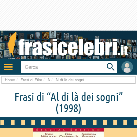
Toggle
search
bar
Attiva/disattiva
User
navigazione
area
Home
Frasi di Film
A
Al di là dei sogni
Frasi di “Al di là dei sogni”
(1998)