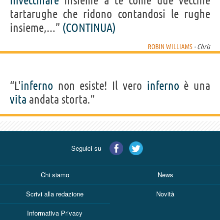
invecchiare
insieme a te come due vecchie
tartarughe che ridono contandosi le rughe
insieme,...”
(CONTINUA)
ROBIN WILLIAMS
- Chris
“L'
inferno
non esiste! Il vero
inferno
è una
vita
andata storta.”
Seguici su
Chi siamo
News
Scrivi alla redazione
Novità
Informativa Privacy