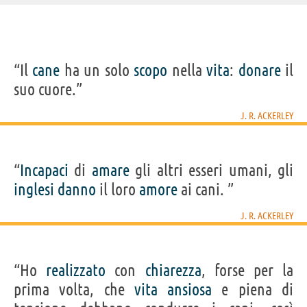
IDENTIKIT E DATI ANAGRAFICI
“Il
cane
ha un solo
scopo
nella
vita
:
donare
il
Nome
Joe Randolph
suo cuore.”
Cognome
Ackerley
Pseudonimo
J. R. Ackerley
Nato
4 novembre 1896
J. R. ACKERLEY
Morto
4 giugno 1967
Sesso
maschile
Nazionalità
inglese
Professione
editore
(
editore della rivista The Listener, settimanale
d'arte della BBC
)
“
Incapaci
di
amare
gli altri esseri umani, gli
Segno zodiacale
Scorpione
inglesi
danno
il loro
amore
ai cani. ”
Frasi, citazioni e aforismi di J. R. Ackerley
J. R. ACKERLEY
3
IN ITALIANO
“Ho
realizzato
con
chiarezza
, forse per la
“Il cane ha un solo scopo nella vita: donare il suo
prima volta, che
vita
ansiosa
e piena di
cuore.”