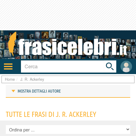
Toggle
search
bar
Attiva/disattiva
User
navigazione
area
Home
J. R. Ackerley
MOSTRA DETTAGLI AUTORE
Frasi di J. R. Ackerley
TUTTE LE FRASI DI J. R. ACKERLEY