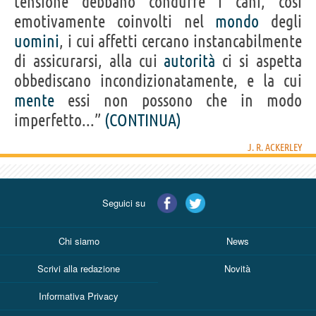
tensione debbano condurre i cani, così
J. R. ACKERLEY
emotivamente coinvolti nel
mondo
degli
Condividi
Tweet
uomini
, i cui affetti cercano instancabilmente
di assicurarsi, alla cui
autorità
ci si aspetta
Personaggi affini per
PROFESSIONE
CONTENUTI
obbediscano incondizionatamente, e la cui
mente
essi non possono che in modo
imperfetto...”
(CONTINUA)
J. R. ACKERLEY
Seguici su
Chi siamo
News
Scrivi alla redazione
Novità
Informativa Privacy