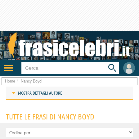
Toggle
search
bar
Attiva/disattiva
User
navigazione
area
Home
Nancy Boyd
MOSTRA DETTAGLI AUTORE
Frasi di Nancy Boyd
TUTTE LE FRASI DI NANCY BOYD