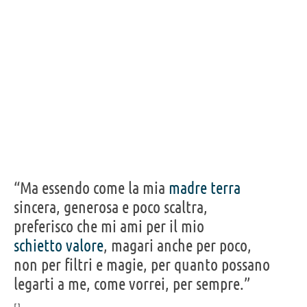
Acquista libri di Nancy Boyd su
Frasi, citazioni e aforismi di Nancy Boyd
15
IN ITALIANO
“Non c'è un treno che non prenderei, non importa
dove sia diretto.”
NANCY BOYD
Condividi
Tweet
“Ma essendo come la mia
madre
terra
sincera, generosa e poco scaltra,
Personaggi affini per
PROFESSIONE
CONTENUTI
preferisco che mi ami per il mio
schietto
valore
, magari anche per poco,
non per filtri e magie, per quanto possano
legarti a me, come vorrei, per sempre.”