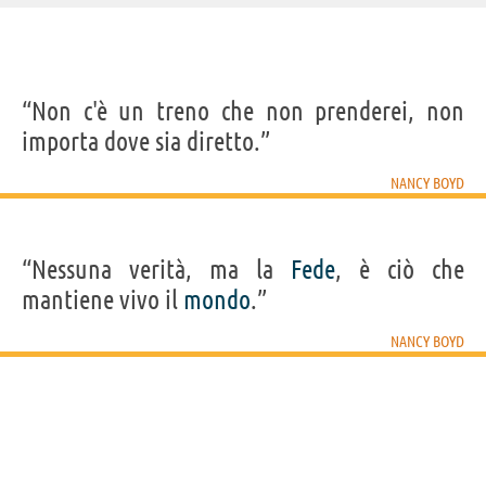
IDENTIKIT E DATI ANAGRAFICI
“Non c'è un treno che non prenderei, non
Nome
Edna
importa dove sia diretto.”
Cognome
St. Vincent Millay
Pseudonimo
Nancy Boyd
Nato
22 febbraio 1892 a Rockland
NANCY BOYD
Morto
19 ottobre 1950 a Austerlitz
Sesso
femminile
Nazionalità
statunitense
Professione
poeta
,
drammaturgo
Segno zodiacale
Pesci
“Nessuna verità, ma la
Fede
, è ciò che
LIBRI DI NANCY BOYD
mantiene vivo il
mondo
.”
NANCY BOYD
Poesie
L’amore non è
cieco