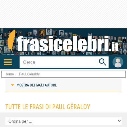
Toggle
search
bar
Attiva/disattiva
User
navigazione
area
Home
Paul Géraldy
MOSTRA DETTAGLI AUTORE
Frasi di Paul Géraldy
TUTTE LE FRASI DI PAUL GÉRALDY