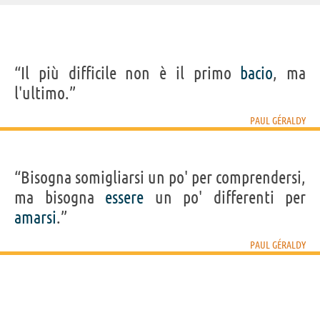
IDENTIKIT E DATI ANAGRAFICI
“Il più difficile non è il primo
bacio
, ma
Nome
Paul
l'ultimo.”
Cognome
Géraldy
Nato
6 maggio 1885 a Parigi
Morto
10 marzo 1983
PAUL GÉRALDY
Sesso
maschile
Nazionalità
francese
Professione
poeta
,
drammaturgo
Segno zodiacale
Toro
“Bisogna somigliarsi un po' per comprendersi,
Acquista libri di Paul Géraldy su
ma bisogna
essere
un po' differenti per
amarsi
.”
Frasi, citazioni e aforismi di Paul Géraldy
PAUL GÉRALDY
13
IN ITALIANO
“Bisogna somigliarsi un po' per comprendersi, ma