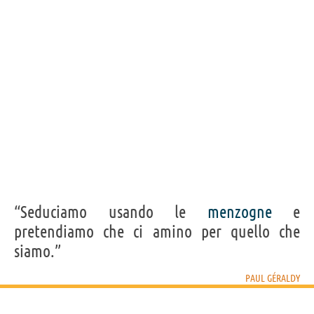
bisogna essere un po' differenti per amarsi.”
PAUL GÉRALDY
Condividi
Tweet
Personaggi affini per
PROFESSIONE
CONTENUTI
“Seduciamo usando le
menzogne
e
pretendiamo che ci amino per quello che
siamo.”
PAUL GÉRALDY