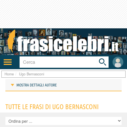
Toggle
search
bar
Attiva/disattiva
User
navigazione
area
Home
Ugo Bernasconi
MOSTRA DETTAGLI AUTORE
Frasi di Ugo Bernasconi
TUTTE LE FRASI DI UGO BERNASCONI