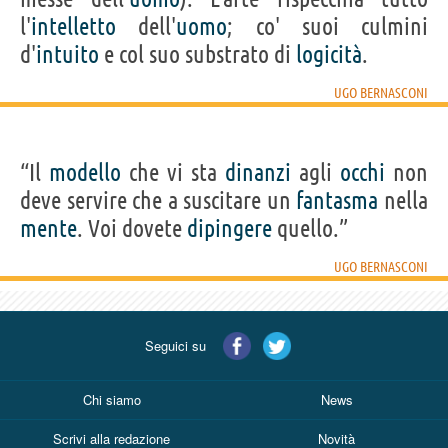
l'
intelletto
dell'
uomo
; co' suoi culmini
d'
intuito
e col suo substrato di
logicità
.
UGO BERNASCONI
“Il
modello
che vi sta
dinanzi
agli
occhi
non
deve servire che a suscitare un
fantasma
nella
mente
. Voi dovete
dipingere
quello.”
UGO BERNASCONI
Seguici su
Chi siamo
News
Scrivi alla redazione
Novità