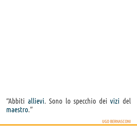
Acquista libri di Ugo Bernasconi su
Frasi, citazioni e aforismi di Ugo Bernasconi
36
IN ITALIANO
“L'amore spesso non è ricambiato. L'odio lo è
sempre.”
UGO BERNASCONI
Condividi
Tweet
Personaggi affini per
PROFESSIONE
CONTENUTI
“Abbiti
allievi
. Sono lo specchio dei
vizi
del
maestro
.”
UGO BERNASCONI