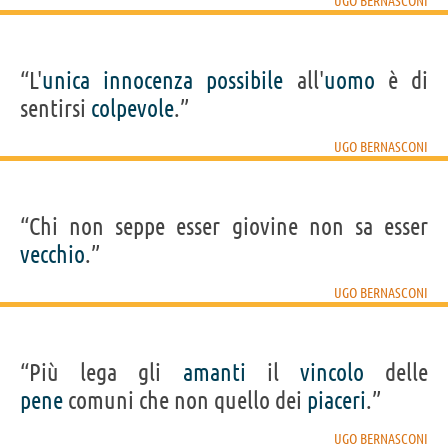
UGO BERNASCONI
“L'
unica
innocenza
possibile
all'
uomo
è di
sentirsi
colpevole
.”
UGO BERNASCONI
“Chi non seppe esser giovine non sa esser
vecchio
.”
UGO BERNASCONI
“Più lega gli
amanti
il
vincolo
delle
pene
comuni che non quello dei
piaceri
.”
UGO BERNASCONI