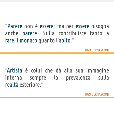
IDENTIKIT E DATI ANAGRAFICI
“
Parere
non è
essere
: ma per
essere
bisogna
Nome
Ugo
anche
parere
. Nulla contribuisce tanto a
Cognome
Bernasconi
Nato
1874 a Buenos Aires
fare
il
monaco
quanto l'
abito
.”
Morto
1960 a Cantù, CO
Sesso
maschile
Nazionalità
argentina
UGO BERNASCONI
Professione
pittore
,
scrittore
LIBRI DI UGO BERNASCONI
“
Artista
è colui che dà alla sua immagine
interna sempre la prevalenza sulla
realtà
esteriore.”
UGO BERNASCONI
Parole alla
Pensieri ai pittori
buona gente