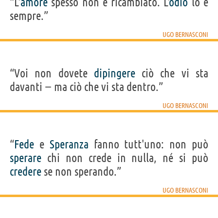
“L'
amore
spesso non è ricambiato. L'
odio
lo è
sempre.”
UGO BERNASCONI
“Voi non dovete
dipingere
ciò che vi sta
davanti − ma ciò che vi sta dentro.”
UGO BERNASCONI
“
Fede
e
Speranza
fanno tutt'uno: non può
sperare
chi non crede in nulla, né si può
credere
se non sperando.”
UGO BERNASCONI