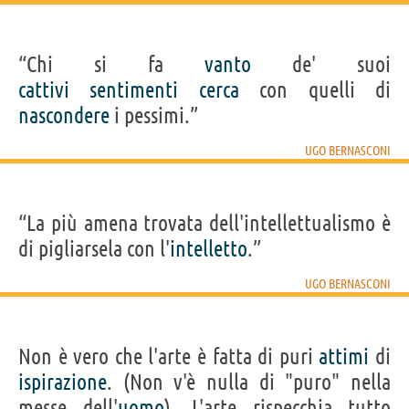
“Chi si fa
vanto
de' suoi
cattivi
sentimenti
cerca
con quelli di
nascondere
i pessimi.”
UGO BERNASCONI
“La più amena trovata dell'intellettualismo è
di pigliarsela con l'
intelletto
.”
UGO BERNASCONI
Non è vero che l'arte è fatta di puri
attimi
di
ispirazione
. (Non v'è nulla di "puro" nella
messe dell'
uomo
). L'arte rispecchia tutto