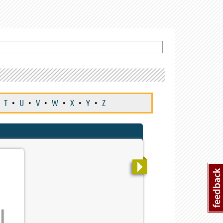
T
•
U
•
V
•
W
•
X
•
Y
•
Z