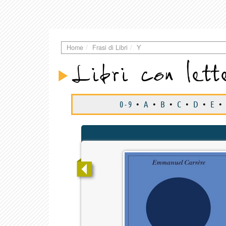
Home
Frasi di Libri
Y
Libri con lett
0 - 9
•
A
•
B
•
C
•
D
•
E
•