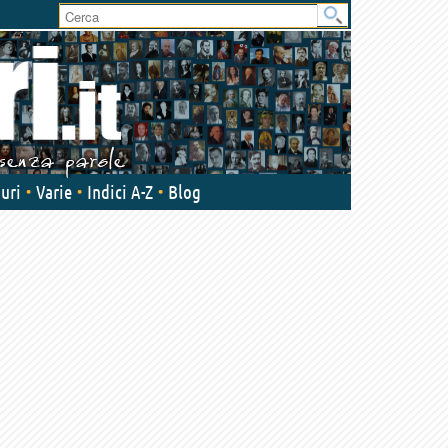
User
area
uri
Varie
Indici A-Z
Blog