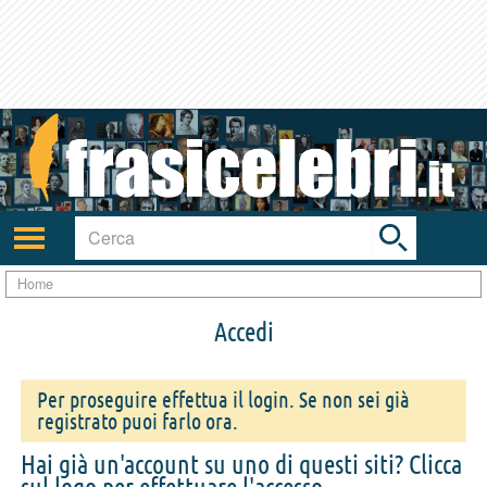
Toggle
search
bar
Attiva/disattiva
navigazione
Home
Accedi
Per proseguire effettua il login. Se non sei già
registrato puoi farlo ora.
Hai già un'account su uno di questi siti? Clicca