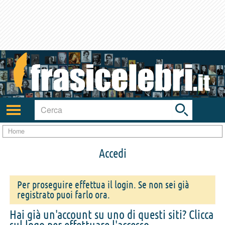
Toggle
search
bar
Attiva/disattiva
navigazione
Home
Accedi
Per proseguire effettua il login. Se non sei già
registrato puoi farlo ora.
Hai già un'account su uno di questi siti? Clicca