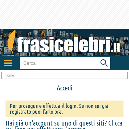
Toggle
search
bar
Attiva/disattiva
navigazione
Home
Accedi
Per proseguire effettua il login. Se non sei già
registrato puoi farlo ora.
Hai già un'account su uno di questi siti? Clicca