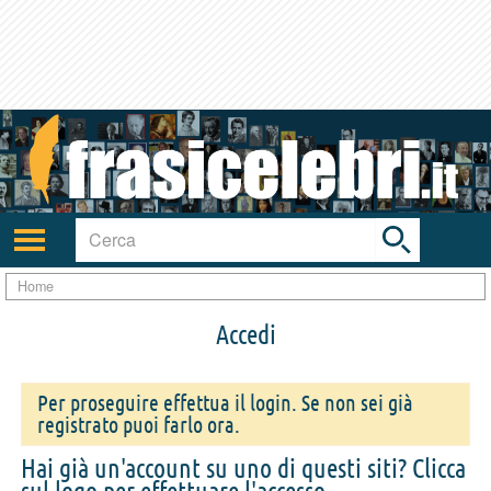
Toggle
search
bar
Attiva/disattiva
navigazione
Home
Accedi
Per proseguire effettua il login. Se non sei già
registrato puoi farlo ora.
Hai già un'account su uno di questi siti? Clicca