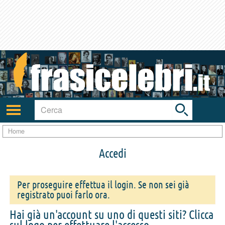
Toggle
search
bar
Attiva/disattiva
navigazione
Home
Accedi
Per proseguire effettua il login. Se non sei già
registrato puoi farlo ora.
Hai già un'account su uno di questi siti? Clicca