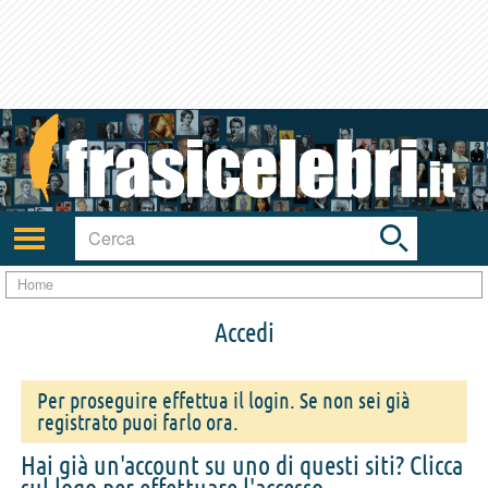
Toggle
search
bar
Attiva/disattiva
navigazione
Home
Accedi
Per proseguire effettua il login. Se non sei già
registrato puoi farlo ora.
Hai già un'account su uno di questi siti? Clicca