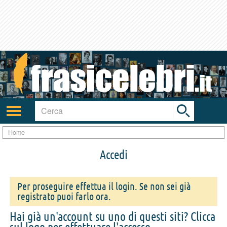
Toggle
search
bar
Attiva/disattiva
navigazione
Home
Accedi
Per proseguire effettua il login. Se non sei già
registrato puoi farlo ora.
Hai già un'account su uno di questi siti? Clicca