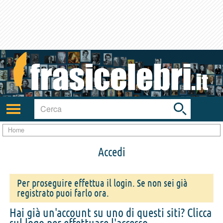
Toggle
search
bar
Attiva/disattiva
navigazione
Home
Accedi
Per proseguire effettua il login. Se non sei già
registrato puoi farlo ora.
Hai già un'account su uno di questi siti? Clicca