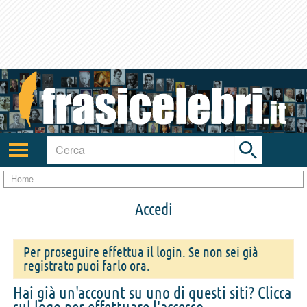
Toggle
search
bar
Attiva/disattiva
navigazione
Home
Accedi
Per proseguire effettua il login. Se non sei già
registrato puoi farlo ora.
Hai già un'account su uno di questi siti? Clicca