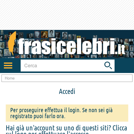
Toggle
search
bar
Attiva/disattiva
navigazione
Home
Accedi
Per proseguire effettua il login. Se non sei già
registrato puoi farlo ora.
Hai già un'account su uno di questi siti? Clicca