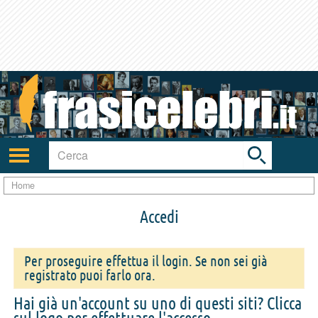
Toggle
search
bar
Attiva/disattiva
navigazione
Home
Accedi
Per proseguire effettua il login. Se non sei già
registrato puoi farlo ora.
Hai già un'account su uno di questi siti? Clicca