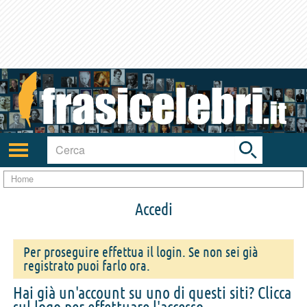
Toggle
search
bar
Attiva/disattiva
navigazione
Home
Accedi
Per proseguire effettua il login. Se non sei già
registrato puoi farlo ora.
Hai già un'account su uno di questi siti? Clicca