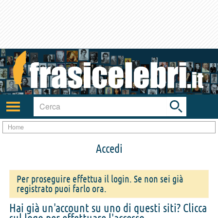
Toggle
search
bar
Attiva/disattiva
navigazione
Home
Accedi
Per proseguire effettua il login. Se non sei già
registrato puoi farlo ora.
Hai già un'account su uno di questi siti? Clicca