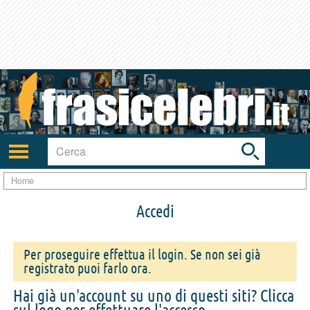
Toggle
search
bar
Attiva/disattiva
navigazione
Home
Accedi
Per proseguire effettua il login. Se non sei già
registrato puoi farlo ora.
Hai già un'account su uno di questi siti? Clicca