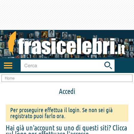
Toggle
search
bar
Attiva/disattiva
navigazione
Home
Accedi
Per proseguire effettua il login. Se non sei già
registrato puoi farlo ora.
Hai già un'account su uno di questi siti? Clicca