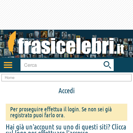
Toggle
search
bar
Attiva/disattiva
navigazione
Home
Accedi
Per proseguire effettua il login. Se non sei già
registrato puoi farlo ora.
Hai già un'account su uno di questi siti? Clicca