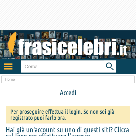
Toggle
search
bar
Attiva/disattiva
navigazione
Home
Accedi
Per proseguire effettua il login. Se non sei già
registrato puoi farlo ora.
Hai già un'account su uno di questi siti? Clicca