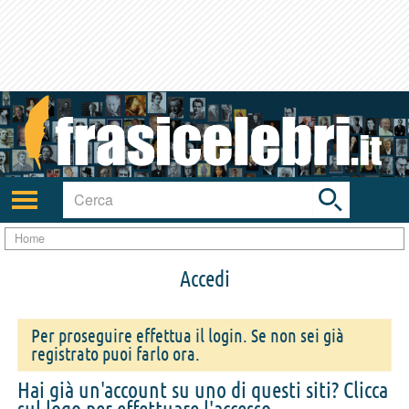
Toggle
search
bar
Attiva/disattiva
navigazione
Home
Accedi
Per proseguire effettua il login. Se non sei già
registrato puoi farlo ora.
Hai già un'account su uno di questi siti? Clicca