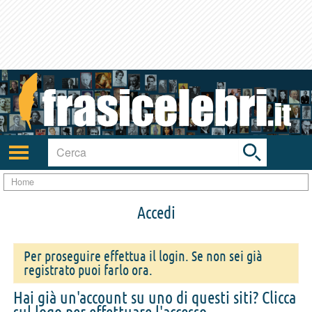
Toggle
search
bar
Attiva/disattiva
navigazione
Home
Accedi
Per proseguire effettua il login. Se non sei già
registrato puoi farlo ora.
Hai già un'account su uno di questi siti? Clicca