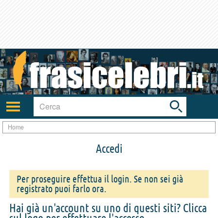
Toggle
search
bar
Attiva/disattiva
navigazione
Home
Accedi
Per proseguire effettua il login. Se non sei già
registrato puoi farlo ora.
Hai già un'account su uno di questi siti? Clicca