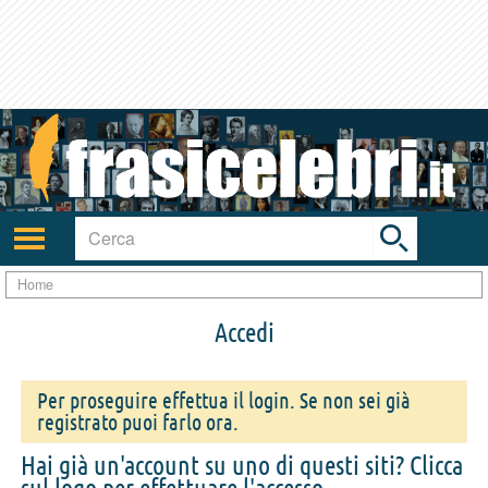
Toggle
search
bar
Attiva/disattiva
navigazione
Home
Accedi
Per proseguire effettua il login. Se non sei già
registrato puoi farlo ora.
Hai già un'account su uno di questi siti? Clicca