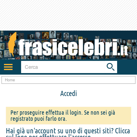
Toggle
search
bar
Attiva/disattiva
navigazione
Home
Accedi
Per proseguire effettua il login. Se non sei già
registrato puoi farlo ora.
Hai già un'account su uno di questi siti? Clicca