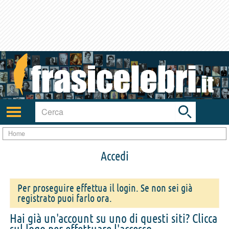
Toggle
search
bar
Attiva/disattiva
navigazione
Home
Accedi
Per proseguire effettua il login. Se non sei già
registrato puoi farlo ora.
Hai già un'account su uno di questi siti? Clicca