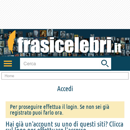
Toggle
search
bar
Attiva/disattiva
navigazione
Home
Accedi
Per proseguire effettua il login. Se non sei già
registrato puoi farlo ora.
Hai già un'account su uno di questi siti? Clicca