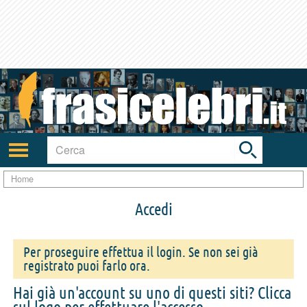
Toggle
search
bar
Attiva/disattiva
navigazione
Home
Accedi
Per proseguire effettua il login. Se non sei già
registrato puoi farlo ora.
Hai già un'account su uno di questi siti? Clicca