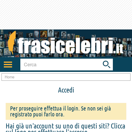
Toggle
search
bar
Attiva/disattiva
navigazione
Home
Accedi
Per proseguire effettua il login. Se non sei già
registrato puoi farlo ora.
Hai già un'account su uno di questi siti? Clicca