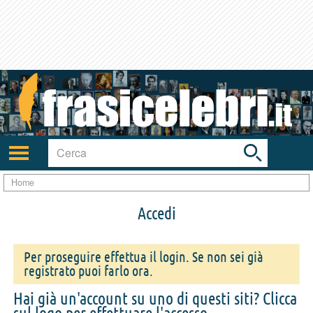
Toggle
search
bar
Attiva/disattiva
navigazione
Home
Accedi
Per proseguire effettua il login. Se non sei già
registrato puoi farlo ora.
Hai già un'account su uno di questi siti? Clicca