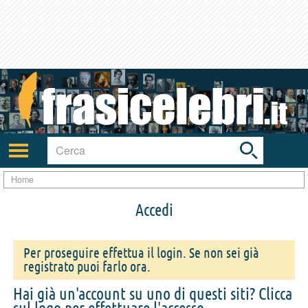
Toggle
search
bar
Attiva/disattiva
navigazione
Home
Accedi
Per proseguire effettua il login. Se non sei già
registrato puoi farlo ora.
Hai già un'account su uno di questi siti? Clicca