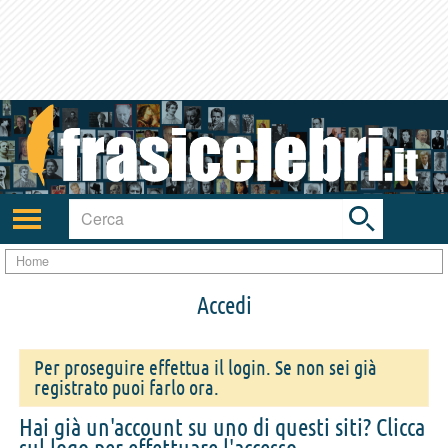
Toggle
search
bar
Attiva/disattiva
navigazione
Home
Accedi
Per proseguire effettua il login. Se non sei già
registrato puoi farlo ora.
Hai già un'account su uno di questi siti? Clicca