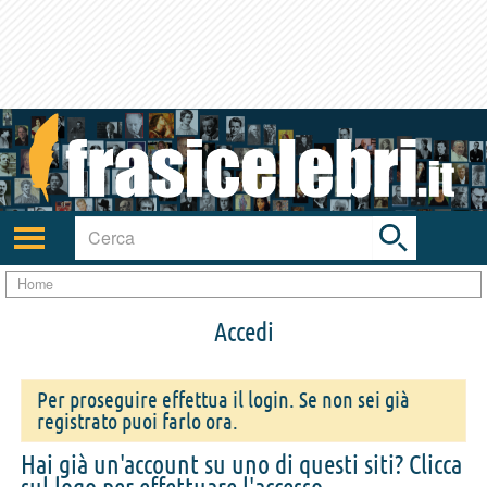
Toggle
search
bar
Attiva/disattiva
navigazione
Home
Accedi
Per proseguire effettua il login. Se non sei già
registrato puoi farlo ora.
Hai già un'account su uno di questi siti? Clicca